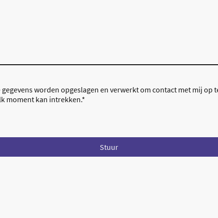
e gegevens worden opgeslagen en verwerkt om contact met mij op 
lk moment kan intrekken.
*
Stuur
©Auteursrecht Marieke Berenpas. Alle rechten voorbehouden.
KvK: 94535566 Btw:
NL005089455B27