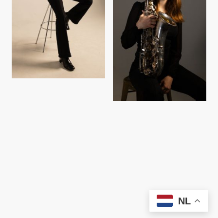
©Auteursrecht Marieke Berenpas. Alle rechten voorbehouden.
NL005089455B27
KvK: 94535566 Btw:
NL