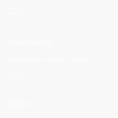
Lees meer
Saxofoonles
Marieke is beschikbaar voor saxofoonlessen. Lees hieronder meer.
Lees meer
Media