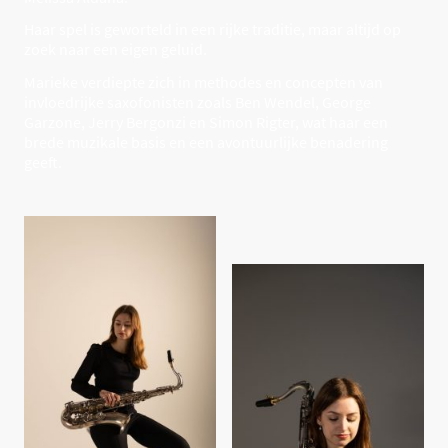
Haar spel is geworteld in een rijke traditie, maar altijd op
zoek naar een eigen geluid.
Marieke verdiepte zich in methodes en concepten van
invloedrijke saxofonisten zoals Ben Wendel, George
Garzone, Jerry Bergonzi en Simon Rigter, wat haar een
brede muzikale basis en een avontuurlijke benadering
geeft.