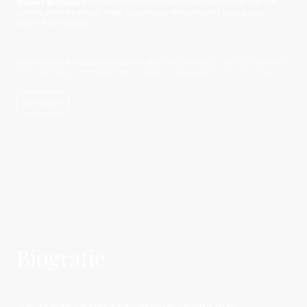
Marieke Berenpas
is een opkomende Nederlandse jazzsaxofoniste met een
lyrische, melodische stijl. Altijd op zoek naar een verfijnde balans tussen
techniek en expressie.
Marieke is actief in de Nederlandse jazzscene, met muzikanten als Daan Herweg,
Joost Kesselaar en Erik Robbaard.
Daarnaast heeft ze gespeeld op podia als:
Tivoli Vredenburg - Utrecht (Cloud Nine,
Hertz), Metropool - Enschede, Hedon - Zwolle en Jazzpodium De Tor - Enschede.
Meer weten
Biografie
'Toen ik vier jaar was wilde ik al muziek maken, dat wist ik zeker!'